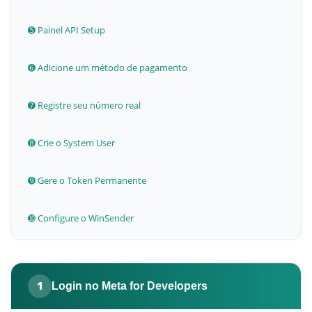
➎ Painel API Setup
➏ Adicione um método de pagamento
➐ Registre seu número real
➑ Crie o System User
➒ Gere o Token Permanente
➓ Configure o WinSender
1
Login no Meta for Developers