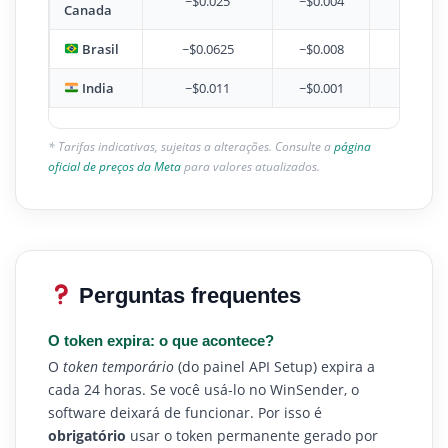
~$0.025
~$0.004
~
Canada
Brasil
~$0.0625
~$0.008
~
India
~$0.011
~$0.001
~
* Tarifas indicativas, sujeitas a alterações. Consulte a
página
oficial de preços da Meta
para valores atualizados.
Perguntas frequentes
O token expira: o que acontece?
O
token temporário
(do painel API Setup) expira a
cada 24 horas. Se você usá-lo no WinSender, o
software deixará de funcionar. Por isso é
obrigatório
usar o token permanente gerado por