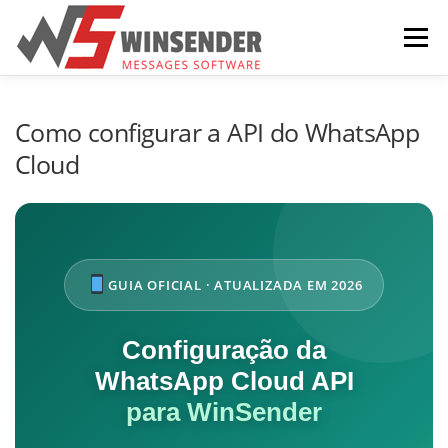
Pular para o conteúdo
Menu
HOME
COMO FUNCIONA
BAIXAR
Como configurar a API do WhatsApp
Cloud
COMPRA
CONTATE-NOS
PORTUGUÊS
GUIA OFICIAL · ATUALIZADA EM 2026
Configuração da
WhatsApp Cloud API
para WinSender