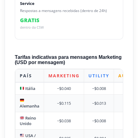
Service
Respostas a mensagens recebidas (dentro de 24h)
GRATIS
dentro da CSW
Tarifas indicativas para mensagens Marketing
(USD por mensagem)
PAÍS
MARKETING
UTILITY
AUTHE
Itália
~$0.040
~$0.008
~
~$0.115
~$0.013
~
Alemanha
Reino
~$0.038
~$0.008
~
Unido
USA /