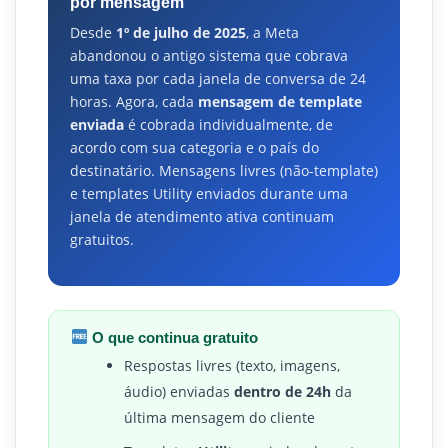
por mensagem
Desde
1º de julho de 2025
, a Meta
abandonou o antigo sistema que cobrava
uma taxa por cada janela de conversa de 24
horas. Agora, cada
mensagem de template
enviada
é cobrada individualmente, de
acordo com sua categoria e o país do
destinatário. Mensagens livres (não-template)
e templates Utility enviados durante uma
janela de atendimento ativa continuam
gratuitos.
O que continua gratuito
Respostas livres (texto, imagens,
áudio) enviadas
dentro de 24h
da
última mensagem do cliente