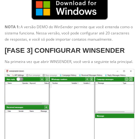
NOTA 1:
A versão DEMO do WinSender permite que você entenda como o
sistema funciona. Nessa versão, você pode configurar até 20 caracteres
de respostas, e você só pode importar contatos manualmente.
[FASE 3] CONFIGURAR WINSENDER
Na primeira vez que abrir WINSENDER, você verá a seguinte tela principal.