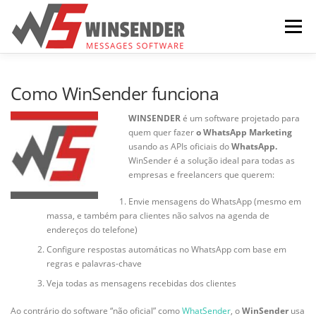
Pular para o conteúdo
Menu
HOME
COMO FUNCIONA
BAIXAR
Como WinSender funciona
WINSENDER
é um software projetado para
quem quer fazer
o WhatsApp Marketing
COMPRA
CONTATE-NOS
PORTUGUÊS
usando as APIs oficiais do
WhatsApp.
WinSender é a solução ideal para todas as
empresas e freelancers que querem:
Envie mensagens do WhatsApp (mesmo em
massa, e também para clientes não salvos na agenda de
endereços do telefone)
Configure respostas automáticas no WhatsApp com base em
regras e palavras-chave
Veja todas as mensagens recebidas dos clientes
Ao contrário do software “não oficial” como
WhatSender
, o
WinSender
usa