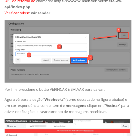
URL de retorno de
chamada:
https://www.winsender.net/meta-wa-
api/index.php
Verificar token
:
winsender
Por fim, pressione o botão VERIFICAR E SALVAR para salvar.
Agora vá para a seção “
Webhooks
” (como destacado na figura abaixo) e
em correspondência com o item
de mensagens
clique em “
Assinar
” para
ativar notificações e rastreamento de mensagens recebidas.